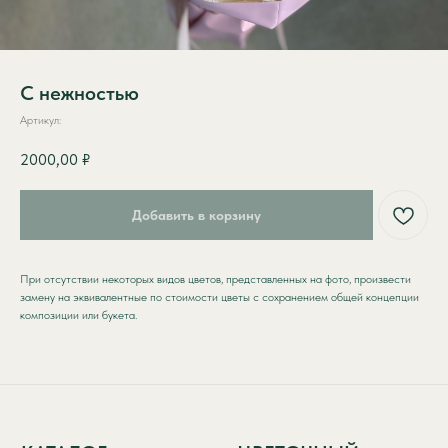
С нежностью
Артикул:
2000,00
₽
КАТАЛОГ
ЦВЕТОЧНЫЙ
АБОНЕМЕНТ
Добавить в корзину
ПОПУЛЯРНОЕ
СТАТЬИ
MONO / DUO
При отсутствии некоторых видов цветов, представленных на фото, произвести
КОНТАКТЫ
ЦВЕТЫ
замену на эквивалентные по стоимости цветы с сохранением общей концепции
ШТУЧНО
НА УСМОТРЕНИЕ
композиции или букета.
СБОРНЫЕ
ФЛОРИСТА
СПОСОБЫ СВЯЗИ:
+7 (933) 442-63-50