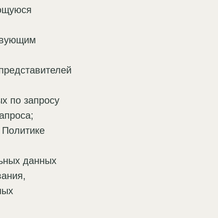
ающуюся
твующим
 представителей
х по запросу
апроса;
 Политике
ьных данных
вания,
ных