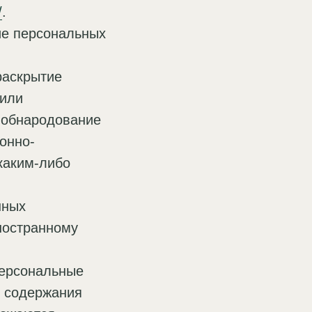
/
.
ие персональных
раскрытие
 или
е обнародование
онно-
каким-либо
нных
иностранному
персональные
я содержания