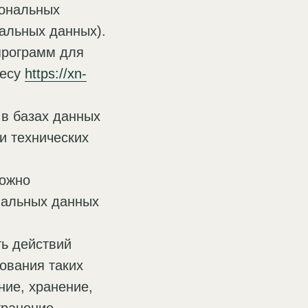
сональных
альных данных).
программ для
ресу
https://xn-
в базах данных
и технических
можно
нальных данных
ть действий
ования таких
ние, хранение,