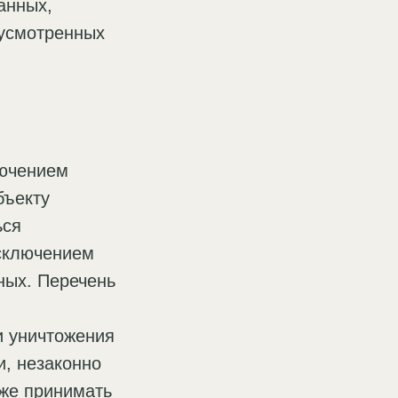
анных,
дусмотренных
лючением
бъекту
ься
исключением
ных. Перечень
и уничтожения
, незаконно
кже принимать