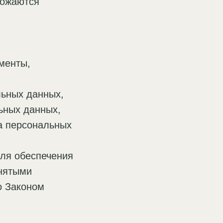
тожаются
менты,
льных данных,
ьных данных,
а персональных
для обеспечения
инятыми
о Законом