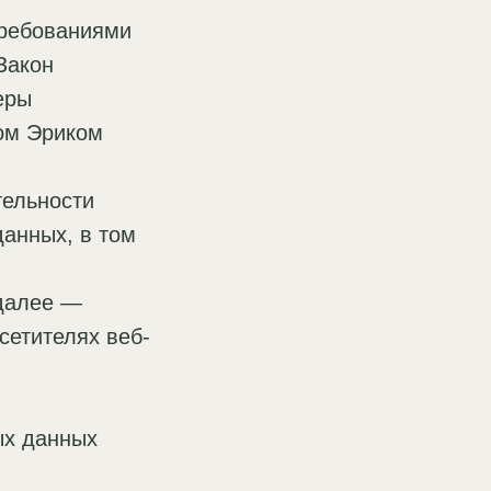
требованиями
Закон
еры
ом Эриком
тельности
данных, в том
(далее —
сетителях веб-
ых данных