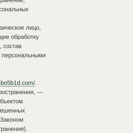
транение,
рсональных
зическое лицо,
щие обработку
 состав
с персональными
f4bo5b1d.com/
.
ространения, —
убъектом
зрешенных
 Законом
ранения).