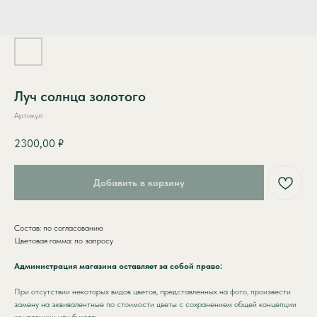
Луч солнца золотого
Артикул:
2300,00
₽
Добавить в корзину
Состав: по согласованию
Цветовая гамма: по запросу
Администрация магазина оставляет за собой право:
КАТАЛОГ
ЦВЕТОЧНЫЙ
АБОНЕМЕНТ
При отсутствии некоторых видов цветов, представленных на фото, произвести
ПОПУЛЯРНОЕ
замену на эквивалентные по стоимости цветы с сохранением общей концепции
СТАТЬИ
композиции или букета.