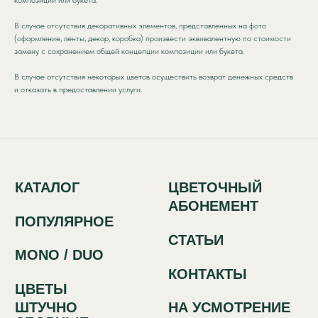
MONO / DUO
КОНТАКТЫ
ЦВЕТЫ
В случае отсутствия декоративных элементов, представленных на фото
ШТУЧНО
НА УСМОТРЕНИЕ
(оформление, ленты, декор, коробка) произвести эквивалентную по стоимости
СБОРНЫЕ
ФЛОРИСТА
замену с сохранением общей концепции композиции или букета.
В случае отсутствия некоторых цветов осуществить возврат денежных средств
СПОСОБЫ
и отказать в предоставлении услуги.
СВЯЗИ:
+7 (933) 442-63-50
Красный путь, 70
Политика обработки персональных
данных
Сайт разработан в IT-компании Asmart