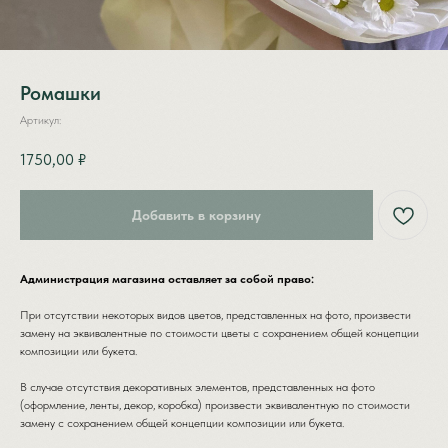
Ромашки
Артикул:
1750,00
₽
Добавить в корзину
Администрация магазина оставляет за собой право:
КАТАЛОГ
ЦВЕТОЧНЫЙ
При отсутствии некоторых видов цветов, представленных на фото, произвести
АБОНЕМЕНТ
замену на эквивалентные по стоимости цветы с сохранением общей концепции
ПОПУЛЯРНОЕ
композиции или букета.
СТАТЬИ
MONO / DUO
В случае отсутствия декоративных элементов, представленных на фото
КОНТАКТЫ
(оформление, ленты, декор, коробка) произвести эквивалентную по стоимости
ЦВЕТЫ
замену с сохранением общей концепции композиции или букета.
ШТУЧНО
НА УСМОТРЕНИЕ
СБОРНЫЕ