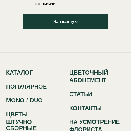
что искали.
КАТАЛОГ
ЦВЕТОЧНЫЙ
АБОНЕМЕНТ
На главную
ПОПУЛЯРНОЕ
СТАТЬИ
MONO / DUO
КОНТАКТЫ
ЦВЕТЫ
ШТУЧНО
НА УСМОТРЕНИЕ
СБОРНЫЕ
ФЛОРИСТА
СПОСОБЫ
СВЯЗИ:
+7 (933) 442-63-50
Красный путь, 70
Политика обработки персональных
данных
Сайт разработан в IT-компании Asmart