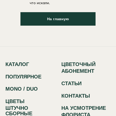
что искали.
КАТАЛОГ
ЦВЕТОЧНЫЙ
АБОНЕМЕНТ
На главную
ПОПУЛЯРНОЕ
СТАТЬИ
MONO / DUO
КОНТАКТЫ
ЦВЕТЫ
ШТУЧНО
НА УСМОТРЕНИЕ
СБОРНЫЕ
ФЛОРИСТА
СПОСОБЫ
СВЯЗИ:
+7 (933) 442-63-50
Красный путь, 70
Политика обработки персональных
данных
Сайт разработан в IT-компании Asmart