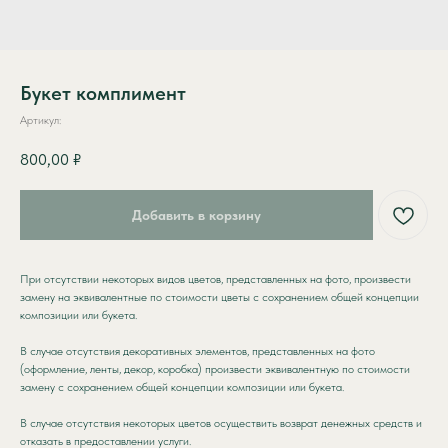
Букет комплимент
Артикул:
800,00
₽
Добавить в корзину
При отсутствии некоторых видов цветов, представленных на фото, произвести
КАТАЛОГ
ЦВЕТОЧНЫЙ
замену на эквивалентные по стоимости цветы с сохранением общей концепции
АБОНЕМЕНТ
композиции или букета.
ПОПУЛЯРНОЕ
СТАТЬИ
В случае отсутствия декоративных элементов, представленных на фото
MONO / DUO
(оформление, ленты, декор, коробка) произвести эквивалентную по стоимости
КОНТАКТЫ
ЦВЕТЫ
замену с сохранением общей концепции композиции или букета.
ШТУЧНО
НА УСМОТРЕНИЕ
СБОРНЫЕ
В случае отсутствия некоторых цветов осуществить возврат денежных средств и
ФЛОРИСТА
отказать в предоставлении услуги.